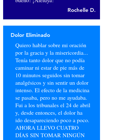
bueno! ¡Aleluya!
Rochelle D.
Dolor Eliminado
Quiero hablar sobre mi oración
por la gracia y la misericordia...
Tenía tanto dolor que no podía
caminar ni estar de pie más de
10 minutos seguidos sin tomar
analgésicos y sin sentir un dolor
intenso. El efecto de la medicina
se pasaba, pero no me ayudaba.
Fui a los tribunales el 24 de abril
y, desde entonces, el dolor ha
ido desapareciendo poco a poco.
AHORA LLEVO CUATRO
DÍAS SIN TOMAR NINGÚN