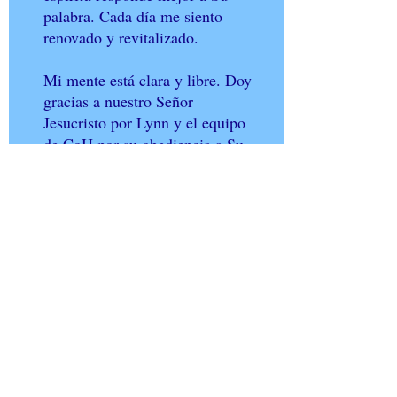
palabra. Cada día me siento
renovado y revitalizado.
Mi mente está clara y libre. Doy
gracias a nuestro Señor
Jesucristo por Lynn y el equipo
de CoH por su obediencia a Su
guía. Muchas personas como yo
están siendo guiadas a descubrir
quién es realmente nuestro
Señor. Nuestros corazones
conocerán Su verdad y verán Su
bondad, creciendo y madurando
en la fe. (Efesios 4:12-13)
Que el Señor nos conceda a
todos perseverancia y siembre
amor en nuestro corazón para