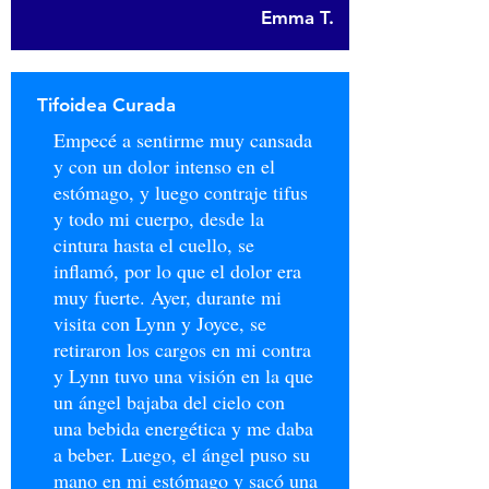
Emma T.
Tifoidea Curada
Empecé a sentirme muy cansada
y con un dolor intenso en el
estómago, y luego contraje tifus
y todo mi cuerpo, desde la
cintura hasta el cuello, se
inflamó, por lo que el dolor era
muy fuerte. Ayer, durante mi
visita con Lynn y Joyce, se
retiraron los cargos en mi contra
y Lynn tuvo una visión en la que
un ángel bajaba del cielo con
una bebida energética y me daba
a beber. Luego, el ángel puso su
mano en mi estómago y sacó una