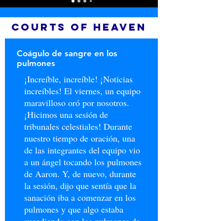
COURTS OF HEAVEN
Coágulo de sangre en los
pulmones
¡Increíble, increíble! ¡Noticias
increíbles! El viernes, un equipo
maravilloso oró por nosotros.
¡Hicimos una sesión de
tribunales celestiales! Durante
nuestro tiempo de oración, una
de las integrantes del equipo vio
a un ángel tocando los pulmones
de Aaron. Y, de nuevo, durante
la sesión, dijo que sentía que la
sanación iba a comenzar en los
pulmones y que algo estaba