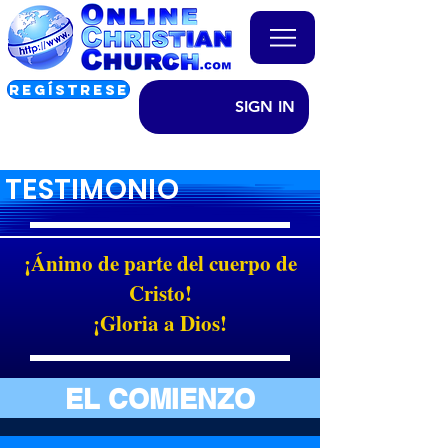
REGÍSTRESE
SIGN IN
TESTIMONIO
¡Ánimo de parte del cuerpo de
Cristo!
¡Gloria a Dios!
EL COMIENZO