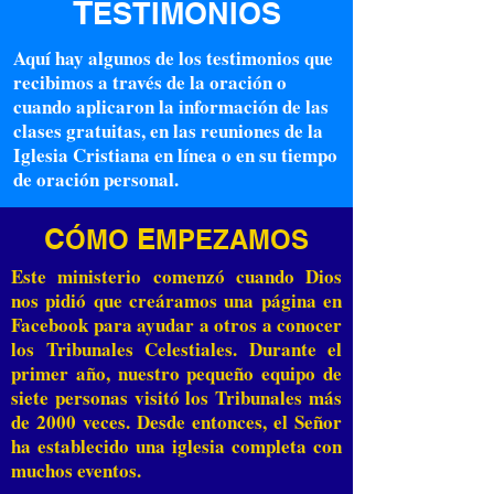
T
ESTIMONIOS
Aquí hay algunos de los testimonios que
recibimos a través de la oración o
cuando aplicaron la información de las
clases gratuitas, en las reuniones de la
Iglesia Cristiana en línea o en su tiempo
de oración personal.
C
E
ÓMO
MPEZAMOS
Este ministerio comenzó cuando Dios
nos pidió que creáramos una página en
Facebook para ayudar a otros a conocer
los Tribunales Celestiales. Durante el
primer año, nuestro pequeño equipo de
siete personas visitó los Tribunales más
de 2000 veces. Desde entonces, el Señor
ha establecido una iglesia completa con
muchos eventos.