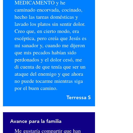
MEDICAMENTO y he
caminado encorvada, cocinado,
hecho las tareas domésticas y
lavado los platos sin sentir dolor.
Creo que, en cierto modo, era
escéptica, pero creía que Jesús es
mi sanador y, cuando me dijeron
que mis pecados habían sido
perdonados y el dolor cesó, me
di cuenta de que tenía que ser un
ataque del enemigo y que ahora
no puede tocarme mientras siga
por el buen camino.
Terressa S
Avance para la familia
Me gustaría compartir que han