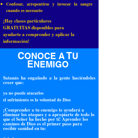
Confesar, arrepentirse y invocar la sangre
cuando es necesario
¡Hay clases particulares
GRATUITAS disponibles para
ayudarte a comprender y aplicar la
información!
C
T
ONOCE A
U
E
NEMIGO
Satanás ha engañado a la gente haciéndoles
creer que:
ya no puede atacarlos
el sufrimiento es la voluntad de Dios
¡Comprender a tu enemigo te ayudará a
eliminar los ataques y a apropiarte de todo lo
que el Señor ha hecho por ti! Aprender los
caminos de Dios es el primer paso para
recibir sanidad en tu: