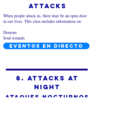
Attacks
When people attack us, there may be an open door
in our lives. This class includes information on:
Demons
Soul wounds
EVENTOS EN DIRECTO
8. Attacks at
Night
Ataques nocturnos
Dios sigue hablando en sueños y visiones. Comprender
cómo habla puede ayudarnos a darnos cuenta de
cuándo nos está hablando de esta manera.
Hay significados estándar de los colores y los números