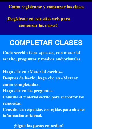
Cómo registrarse y comenzar las clases
¡Regístrate en este sitio web para
comenzar las clases!
COMPLETAR CLASES
Cada sección tiene «pasos», con material
escrito, preguntas y medios audiovisuales.
Haga clic en «Material escrito».
Después de leerlo, haga clic en «Marcar
como completado».
Haga clic en las preguntas.
Consulte el material escrito para encontrar las
respuestas.
Consulte las respuestas corregidas para obtener
información adicional.
¡Sigue los pasos en orden!