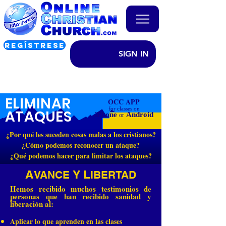
REGÍSTRESE
SIGN IN
ELIMINAR
OCC APP
for classes on
ATAQUES
iPhone
Android
or
¿Por qué les suceden cosas malas a los cristianos?
¿Cómo podemos reconocer un ataque?
¿Qué podemos hacer para limitar los ataques?
A
Y
L
VANCE
IBERTAD
Hemos recibido muchos testimonios de
personas que han recibido sanidad y
liberación al:
Aplicar lo que aprenden en las clases