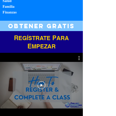
Salud
Familia
Finanzas
obtener gratis
R
P
EGÍSTRATE
ARA
E
MPEZAR