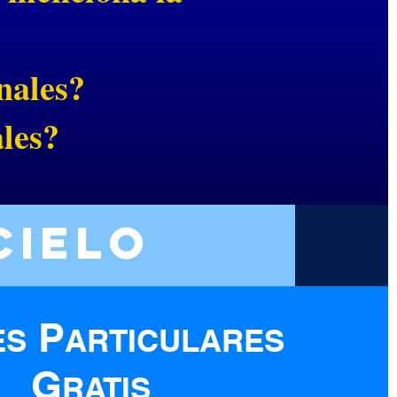
nales?
les?
cielo
P
ES
ARTICULARES
G
RATIS