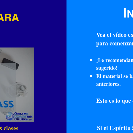
I
ARA
Vea el vídeo e
para comenzar 
¡Le recomendamo
sugerido!
El material se b
anteriores.
Esto es lo que 
Si el Espíritu
 clases