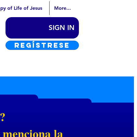
py of Life of Jesus
More...
SIGN IN
REGÍSTRESE
o?
e menciona la