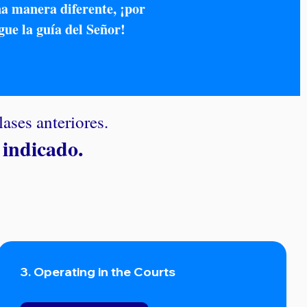
na manera diferente, ¡por
igue la guía del Señor!
lases anteriores.
 indicado.
3. Operating in the Courts