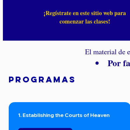
¡Regístrate en este sitio web para
comenzar las clases!
El material de e
Por fa
Programas
1. Establishing the Courts of Heaven