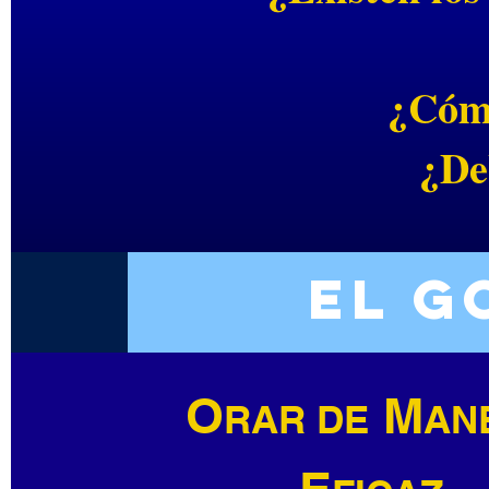
¿Cómo
¿De
El g
O
M
RAR DE
AN