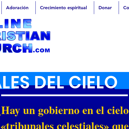
Adoración
Crecimiento espiritual
Donar
Co
LES DEL CIELO
¿Hay un gobierno en el ciel
 «tribunales celestiales» qu