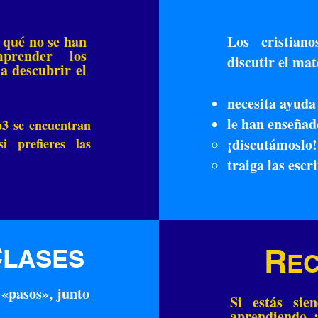
 qué no se han
Los cristian
mprender los
discutir el mate
a descubrir el
necesita ayud
le han enseñad
p3 se encuentran
i prefieres las
¡discutámoslo!
.
traiga las escr
C
R
LASES
EC
 «pasos», junto
Si estás sie
aprendiendo, ¡