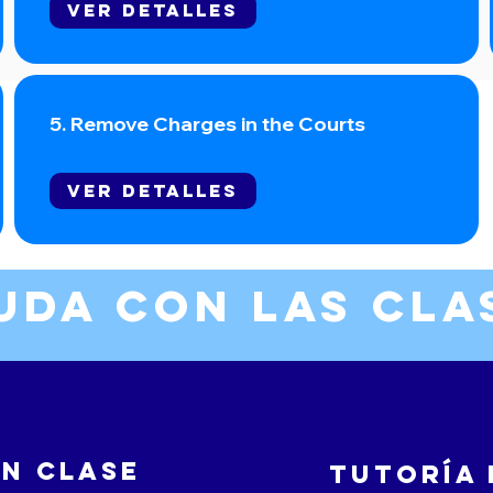
Ver detalles
5. Remove Charges in the Courts
Ver detalles
uda con las cla
en clase
Tutoría 