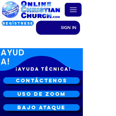
REGÍSTRESE
SIGN IN
AYUD
A!
¡AYUDA TÉCNICA!
Contáctenos
Uso de ZOOM
Bajo ataque