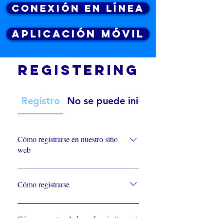
Conexión en línea
Aplicación móvil
Registering
Registro
No se puede iniciar sesión
Cómo registrarse en nuestro sitio
web
Vídeo de instrucciones: Cómo
registrarse en el sitio webHaga
Cómo registrarse
clic en el botón de registro en la
parte superior de nuestro sitio
Una vez registrado, vuelve a
webIntroduzca sus datos con su