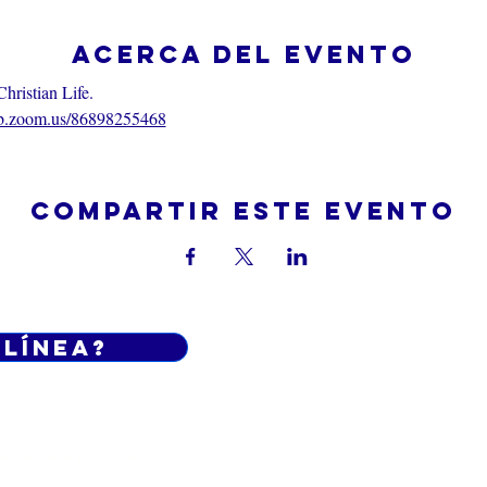
Acerca del evento
hristian Life.
eb.zoom.us/86898255468
Compartir este evento
 línea?
Do Not Sell My Personal Informatio
iciones generales