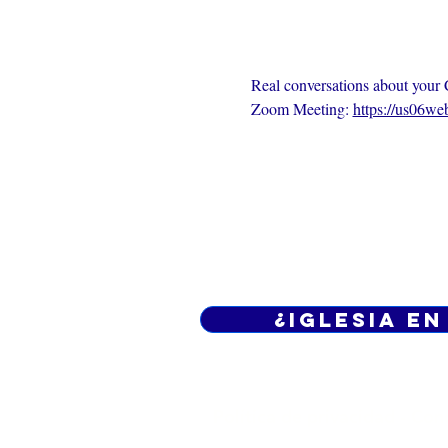
Real conversations about your C
Zoom Meeting: 
https://us06w
¿Iglesia en
Política de privacidad -
Cond