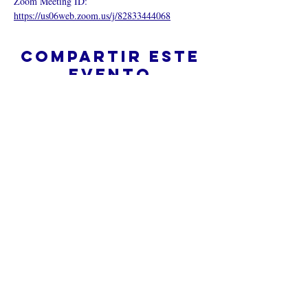
Zoom Meeting ID:  
https://us06web.zoom.us/j/82833444068
Compartir este
evento
¿Iglesia en línea?
Política de privacidad -
Condiciones
generales
Do Not Sell My Personal Information