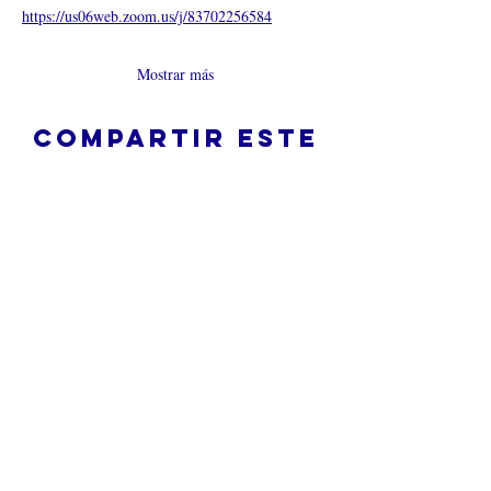
https://us06web.zoom.us/j/8
3702256584
Mostrar más
Compartir este
evento
¿Iglesia en línea?
Política de privacidad -
Condiciones
generales