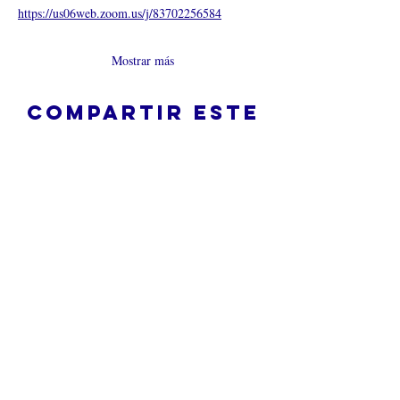
https://us06web.zoom.us/j/8
3702256584
Mostrar más
Compartir este
evento
¿Iglesia en línea?
Política de privacidad -
Condiciones
generales