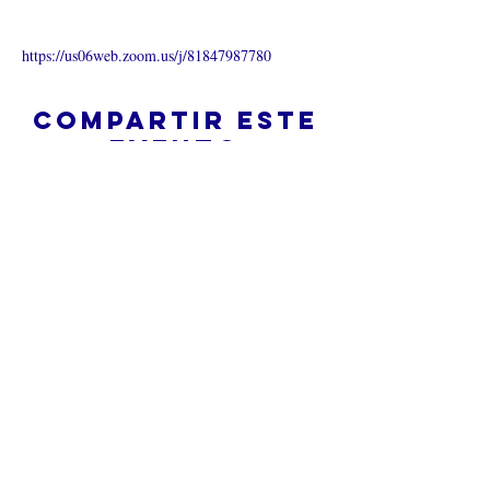
https://us06web.zoom.us/j/81847987780
Compartir este
evento
¿Iglesia en línea?
Política de privacidad -
Condiciones
generales