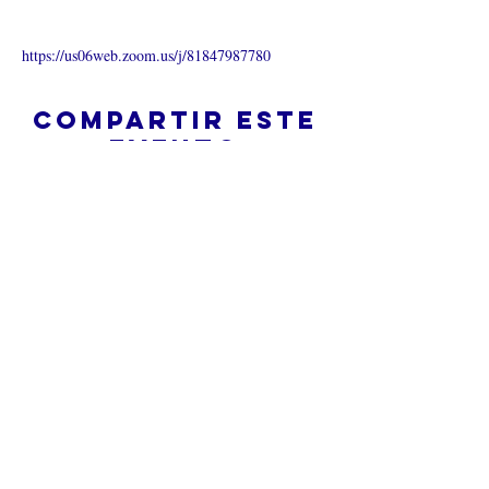
https://us06web.zoom.us/j/81847987780
Compartir este
evento
¿Iglesia en línea?
Política de privacidad -
Condiciones
generales