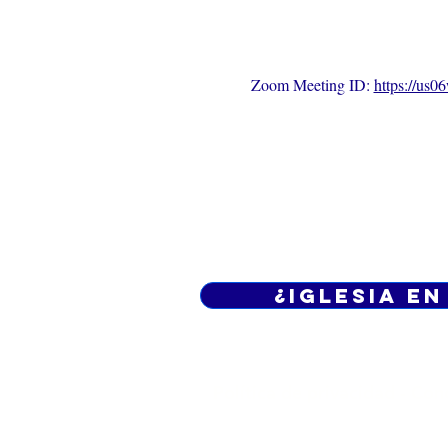
Zoom Meeting ID: 
https://us
¿Iglesia en
Política de privacidad -
Cond