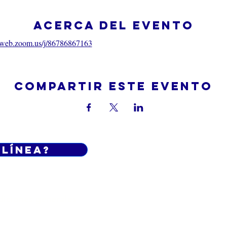
Acerca del evento
06web.zoom.us/j/86786867163
Compartir este evento
 línea?
Do Not Sell My Personal Informatio
iciones generales