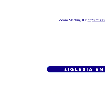
Zoom Meeting ID: 
https://us
¿Iglesia en
Política de privacidad -
Cond