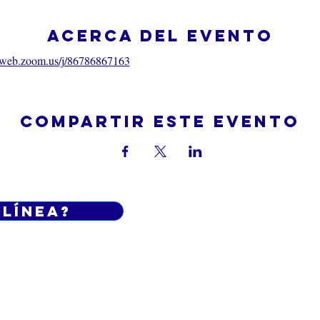
Acerca del evento
06web.zoom.us/j/86786867163
Compartir este evento
 línea?
Do Not Sell My Personal Informatio
iciones generales