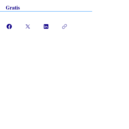
Gratis
Únete
¿Iglesia en línea?
Política de privacidad -
Condiciones
generales