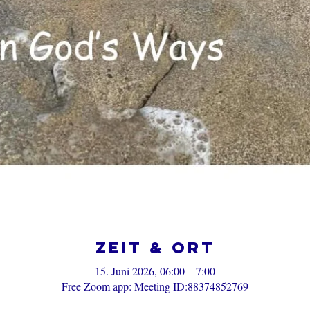
Zeit & Ort
15. Juni 2026, 06:00 – 7:00
Free Zoom app: Meeting ID:88374852769