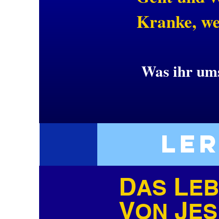
Kranke, wec
Was ihr ums
le
D
L
AS
EB
V
J
ON
ES