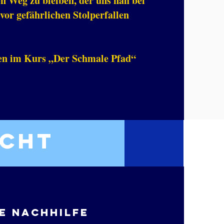
n Weg zu bleiben, der uns nah bei
vor gefährlichen Stolperfallen
en im Kurs „Der Schmale Pfad“
icht
e nachhilfe