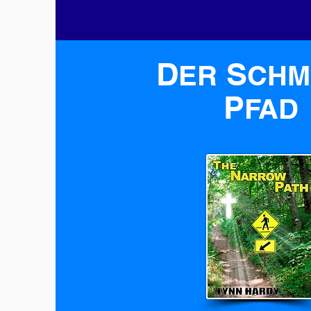
D
S
ER
CHM
P
FAD