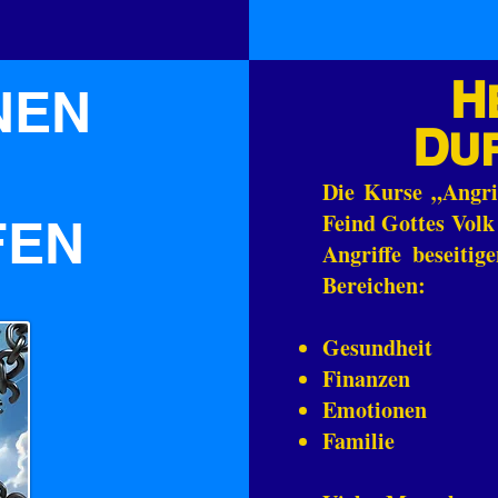
H
NEN
D
U
Die Kurse „Angrif
Feind Gottes Volk
FEN
Angriffe beseiti
Bereichen:
Gesundheit
Finanzen
Emotionen
Familie