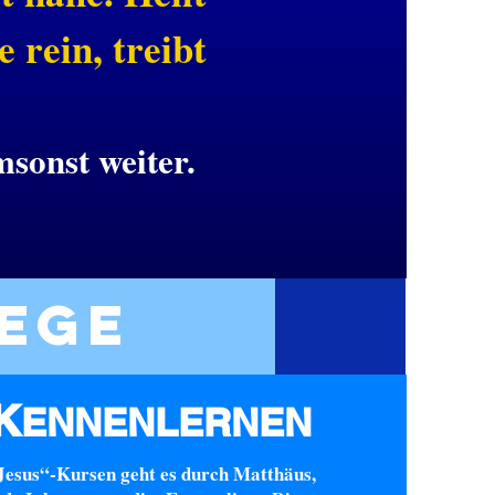
 rein, treibt
sonst weiter.
ege
K
ENNENLERNEN
Jesus“-Kursen geht es durch Matthäus,