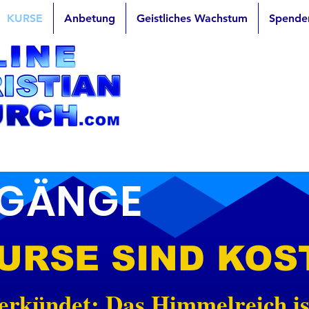
KURSE
Anbetung
Geistliches Wachstum
Spende
NGÄNGE
URSE SIND KOS
erkündet: Das Himmelreich ist