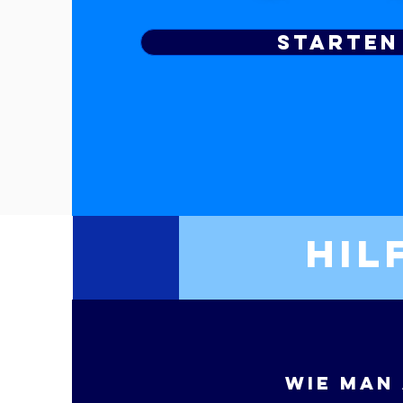
Starten
Hil
Wie man