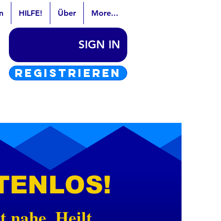
n
HILFE!
Über
More...
SIGN IN
REGISTRIEREN
TENLOS!
 nahe. Heilt