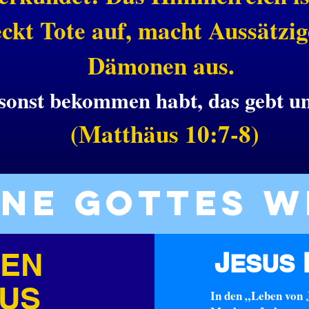
kt Tote auf, macht Aussätzige
Dämonen aus.
onst bekommen habt, das gebt um
(Matthäus 10:7-8)
rne Gottes W
EN
J
ESUS
US
In den „Leben von 