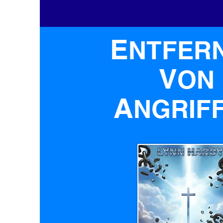
E
NTFER
V
ON
A
NGRIF