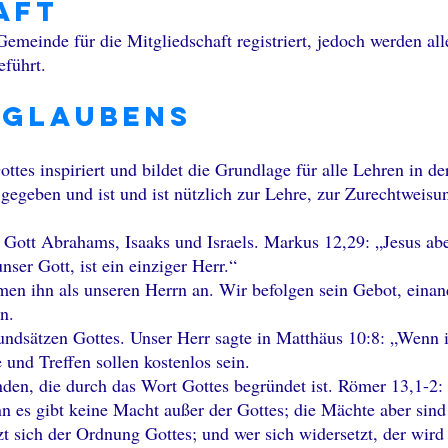
aft
Gemeinde für die Mitgliedschaft registriert, jedoch werden all
eführt.
 Glaubens
ottes inspiriert und bildet die Grundlage für alle Lehren in d
 gegeben und ist und ist nützlich zur Lehre, zur Zurechtweisu
 Gott Abrahams, Isaaks und Israels. Markus 12,29: „Jesus aber
unser Gott, ist ein einziger Herr.“
men ihn als unseren Herrn an. Wir befolgen sein Gebot, einand
an.
rundsätzen Gottes. Unser Herr sagte in Matthäus 10:8: „Wenn
 und Treffen sollen kostenlos sein.
nden, die durch das Wort Gottes begründet ist. Römer 13,1-2:
 es gibt keine Macht außer der Gottes; die Mächte aber sind 
zt sich der Ordnung Gottes; und wer sich widersetzt, der wir