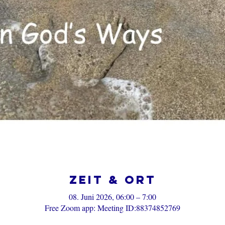
Zeit & Ort
08. Juni 2026, 06:00 – 7:00
Free Zoom app: Meeting ID:88374852769