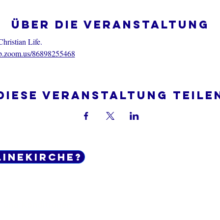
Über die Veranstaltung
hristian Life.
eb.zoom.us/86898255468
Diese Veranstaltung teile
linekirche?
Do Not Sell My Personal Informatio
 und Konditionen