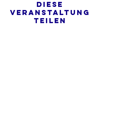
Diese
Veranstaltung
teilen
Was ist eine Onlinekirche?
Datenschutz - Bedingungen und
Konditionen
Do Not Sell My Personal Information