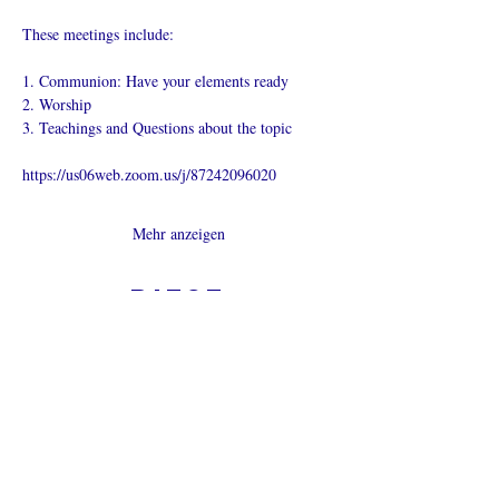
These meetings include:
1. Communion: Have your elements ready
2. Worship
3. Teachings and Questions about the topic
https://us06web.zoom.us/j/87242096020
Mehr anzeigen
Diese
Veranstaltung
teilen
Was ist eine Onlinekirche?