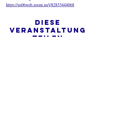
https://us06web.zoom.us/j/82833444068
Diese
Veranstaltung
teilen
Was ist eine Onlinekirche?
Datenschutz - Bedingungen und
Konditionen
Do Not Sell My Personal Information