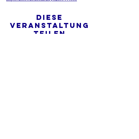
Diese
Veranstaltung
teilen
Was ist eine Onlinekirche?
Datenschutz - Bedingungen und
Konditionen
Do Not Sell My Personal Information