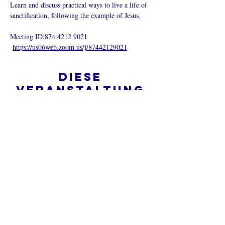
Learn and discuss practical ways to live a life of 
sanctification, following the example of Jesus.
Meeting ID:874 4212 9021
https://us06web.zoom.us/j/87442129021
Diese
Veranstaltung
teilen
Was ist eine Onlinekirche?
Datenschutz - Bedingungen und
Konditionen