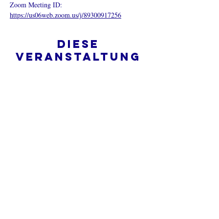
Zoom Meeting ID: 
https://us06web.zoom.us/j/89300917256
Diese
Veranstaltung
teilen
Was ist eine Onlinekirche?
Datenschutz - Bedingungen und
Konditionen