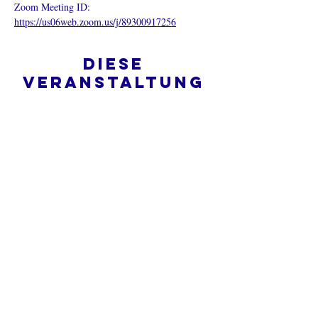
Zoom Meeting ID: 
https://us06web.zoom.us/j/89300917256
Diese
Veranstaltung
teilen
Was ist eine Onlinekirche?
Datenschutz - Bedingungen und
Konditionen