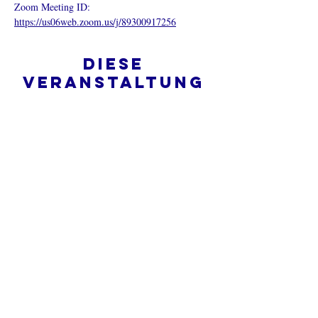
Zoom Meeting ID: 
https://us06web.zoom.us/j/89300917256
Diese
Veranstaltung
teilen
Was ist eine Onlinekirche?
Datenschutz - Bedingungen und
Konditionen