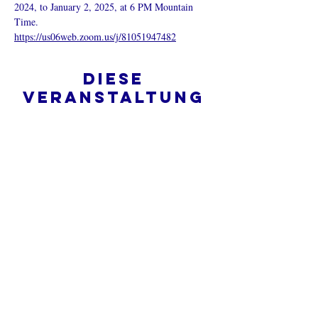
2024, to January 2, 2025, at 6 PM Mountain 
Time.
https://us06web.zoom.us/j/81051947482
Diese
Veranstaltung
teilen
Was ist eine Onlinekirche?
Datenschutz - Bedingungen und
Konditionen