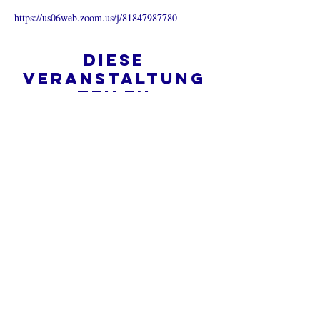
https://us06web.zoom.us/j/81847987780
Diese
Veranstaltung
teilen
Was ist eine Onlinekirche?
Datenschutz - Bedingungen und
Konditionen