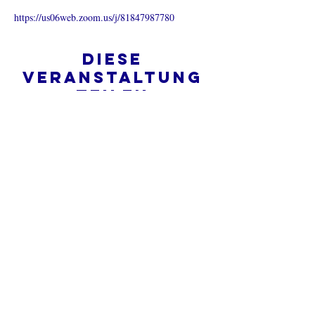
https://us06web.zoom.us/j/81847987780
Diese
Veranstaltung
teilen
Was ist eine Onlinekirche?
Datenschutz - Bedingungen und
Konditionen