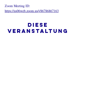
Zoom Meeting ID: 
https://us06web.zoom.us/j/86786867163
Diese
Veranstaltung
teilen
Was ist eine Onlinekirche?
Datenschutz - Bedingungen und
Konditionen