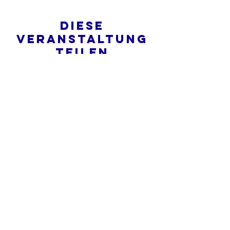
Diese
Veranstaltung
teilen
Was ist eine Onlinekirche?
Datenschutz - Bedingungen und
Konditionen
Do Not Sell My Personal Information