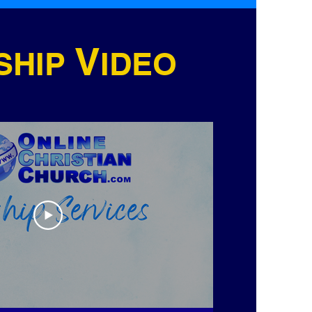
V
SHIP
IDEO