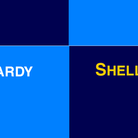
S
HEL
ARDY