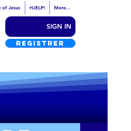
e of Jesus
HJELP!
More...
SIGN IN
REGISTRER