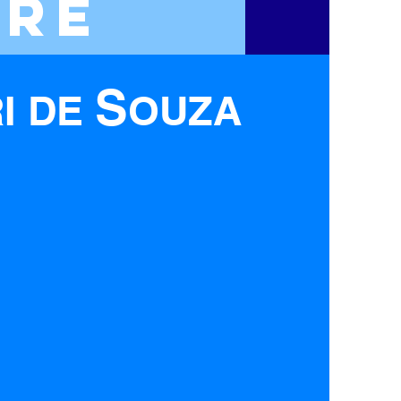
ERE
S
I D
E
OUZA