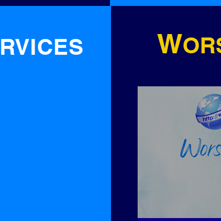
W
OR
RVICES