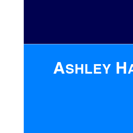
A
H
SHLEY