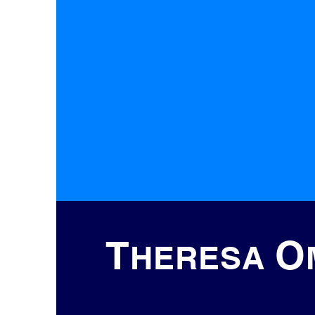
T
O
HERESA