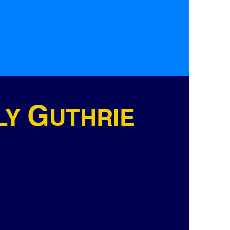
G
LY
UTHRIE