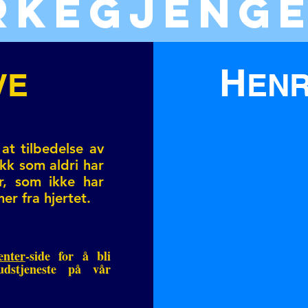
RKEGJENG
H
VE
ENR
at tilbedelse av
ikk som aldri har
or, som ikke har
r fra hjertet.
nter
-side for å bli
dstjeneste på vår