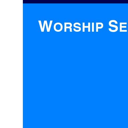
W
S
ORSHIP
E