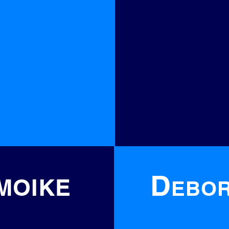
D
MOIKE
EBO