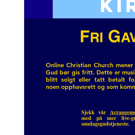
KI
F
G
RI
A
Online Christian Church mener 
Gud bør gis fritt. Dette er mus
blitt solgt eller tatt betalt f
noen opphavsrett og som komme
Sjekk vår
Arrangeme
med på mer live-gu
søndagsgudstjeneste.