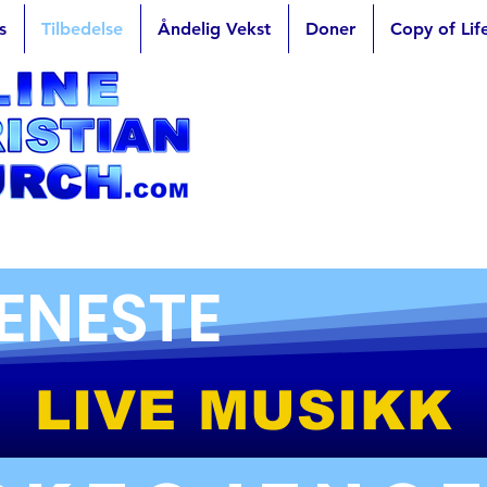
s
Tilbedelse
Åndelig Vekst
Doner
Copy of Lif
ENESTE
LIVE MUSIKK