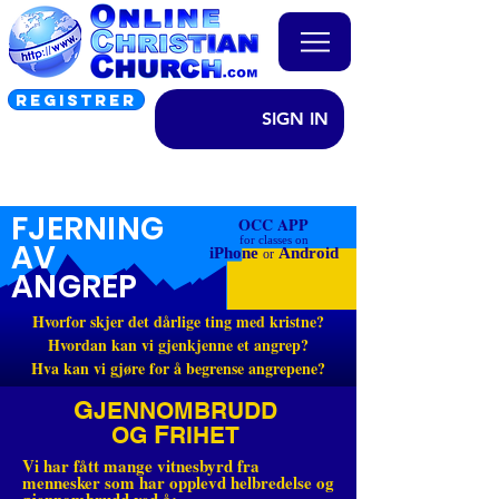
REGISTRER
SIGN IN
FJERNING
OCC APP
for classes on
AV
iPhone
Android
or
ANGREP
Hvorfor skjer det dårlige ting med kristne?
Hvordan kan vi gjenkjenne et angrep?
Hva kan vi gjøre for å begrense angrepene?
G
JENNOMBRUDD
F
OG
RIHET
Vi har fått mange vitnesbyrd fra
mennesker som har opplevd helbredelse og