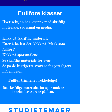
Fullføre klasser
Hver seksjon har «trinn» med skriftlig
materiale, spørsmål og media.
Klikk på 'Skriftlig materiale'
Etter å ha lest det, klikk på 'Merk som
fullført'
Klikk på spørsmålene
Se skriftlig materiale for svar
Se på de korrigerte svarene for ytterligere
informasjon
Fullfør trinnene i rekkefølge!
Det skriftlige materialet før spørsmålene
inneholder svarene på dem.
Studietemaer