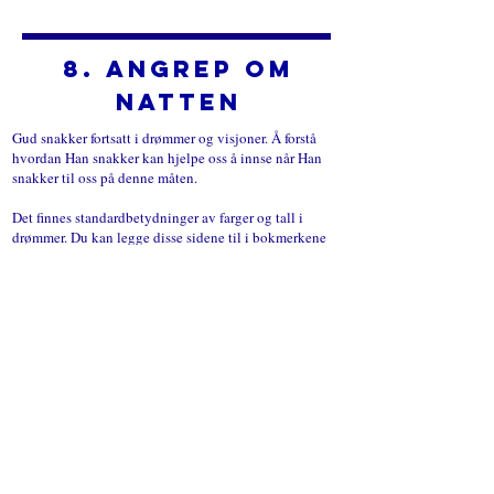
8. Angrep om
natten
Gud snakker fortsatt i drømmer og visjoner. Å forstå
hvordan Han snakker kan hjelpe oss å innse når Han
snakker til oss på denne måten.​
Det finnes standardbetydninger av farger og tall i
drømmer. Du kan legge disse sidene til i bokmerkene
dine for enkel tilgang.
Drømmer og visjoner
Bevisst drømming
Søvnparalyse
LIVE-ARRANGEMENTER
Farger