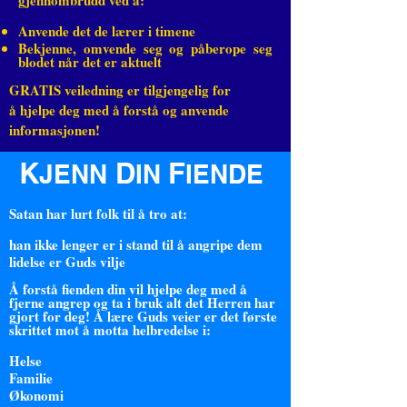
gjennombrudd ved å:
Anvende det de lærer i timene
Bekjenne, omvende seg og påberope seg
blodet når det er aktuelt
GRATIS veiledning er tilgjengelig for
å hjelpe deg med å forstå og anvende
informasjonen!
K
D
F
JENN
IN
IENDE
Satan har lurt folk til å tro at:
han ikke lenger er i stand til å angripe dem
lidelse er Guds vilje
Å forstå fienden din vil hjelpe deg med å
fjerne angrep og ta i bruk alt det Herren har
gjort for deg! Å lære Guds veier er det første
skrittet mot å motta helbredelse i:
Helse
Familie
Økonomi