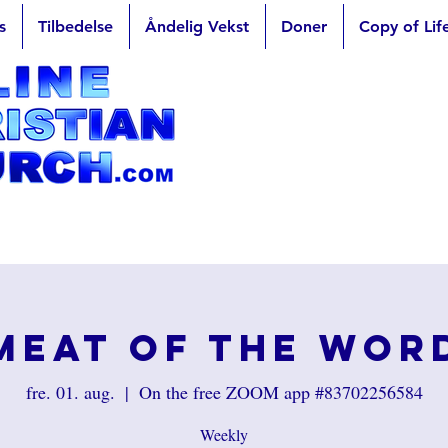
s
Tilbedelse
Åndelig Vekst
Doner
Copy of Lif
Meat of the Wor
fre. 01. aug.
  |  
On the free ZOOM app #83702256584
Weekly