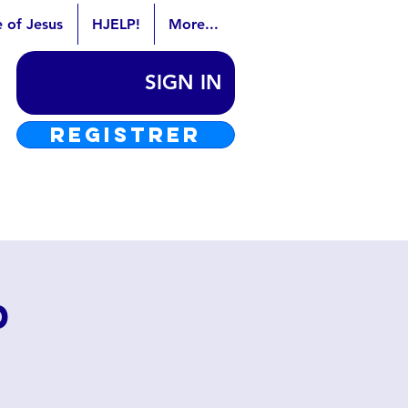
e of Jesus
HJELP!
More...
SIGN IN
REGISTRER
d