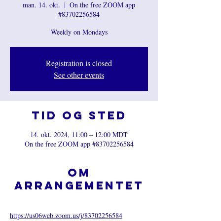
man. 14. okt.
  |  
On the free ZOOM app
#83702256584
Weekly on Mondays
Registration is closed
See other events
Tid og sted
14. okt. 2024, 11:00 – 12:00 MDT
On the free ZOOM app #83702256584
Om
arrangementet
https://us06web.zoom.us/j/8
3702256584