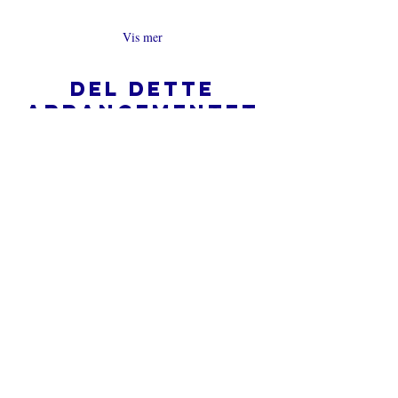
Vis mer
Del dette
arrangementet
Hva er en nettkirke?
Personvernpolicy - Vilkår og
betingelser
Do Not Sell My Personal Information