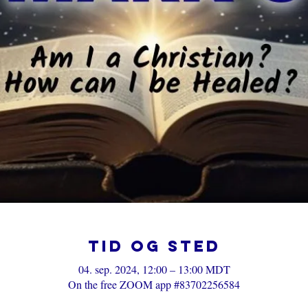
Tid og sted
04. sep. 2024, 12:00 – 13:00 MDT
On the free ZOOM app #83702256584