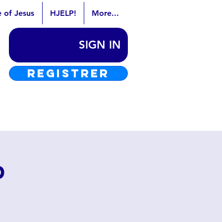
e of Jesus
HJELP!
More...
SIGN IN
REGISTRER
d