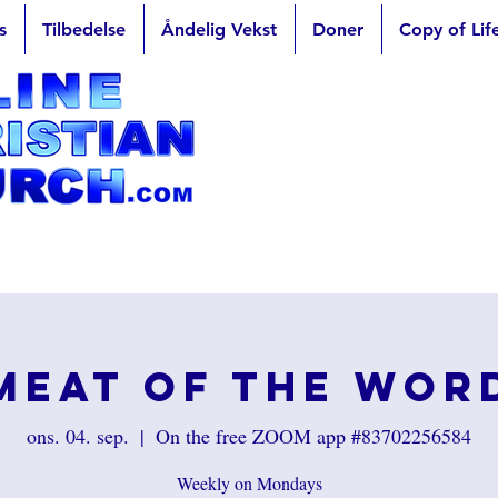
s
Tilbedelse
Åndelig Vekst
Doner
Copy of Lif
Meat of the Wor
ons. 04. sep.
  |  
On the free ZOOM app #83702256584
Weekly on Mondays