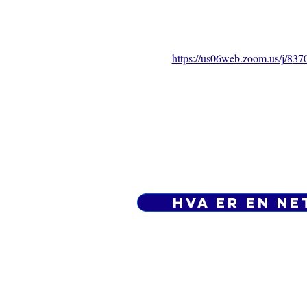
https://us06web.zoom.us/j/8
37
Hva er en ne
Personvernpolicy - Vilkår