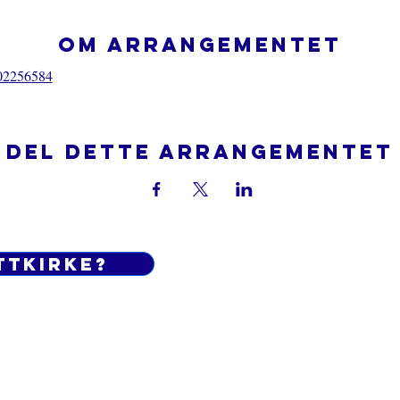
Om arrangementet
02256584
Del dette arrangementet
ttkirke?
Do Not Sell My Personal Informatio
 og betingelser