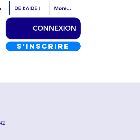
n
DE L’AIDE !
More...
CONNEXION
S’INSCRIRE
742