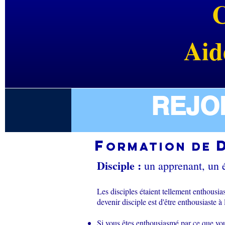
C
Aid
REJO
F
ormation de
Disciple :
un apprenant, un 
Les disciples étaient tellement enthousia
devenir disciple est d'être enthousiaste à
Si vous êtes enthousiasmé par ce que vous