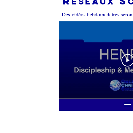
r
s
éseaux
Des vidéos hebdomadaires seront 