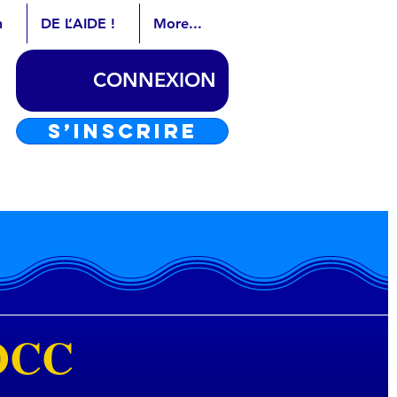
n
DE L’AIDE !
More...
CONNEXION
S’INSCRIRE
 OCC