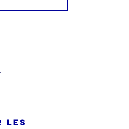
.
r les