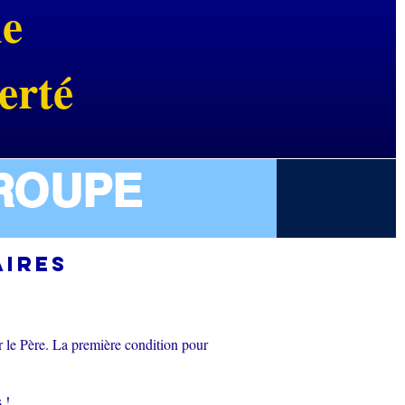
le
erté
ROUPE
aires
ur le Père. La première condition pour
 !