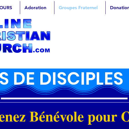
OURS
Adoration
Groupes Fraternel
Donatio
 DE DISCIPLES
enez Bénévole pour