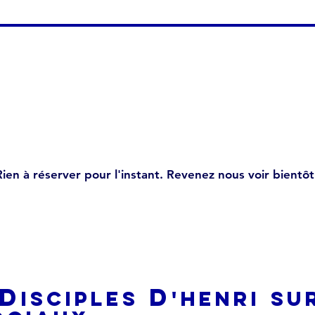
Rien à réserver pour l'instant. Revenez nous voir bientôt
d
d
isciples
'Henri
su