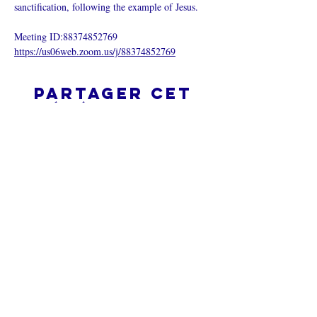
sanctification, following the example of Jesus.
Meeting ID:88374852769
https://us06web.zoom.us/j/88374852769
Partager cet
événement
L’ÉGLISE EN LIGNE?
Politique de confidentialité -
Conditions générales