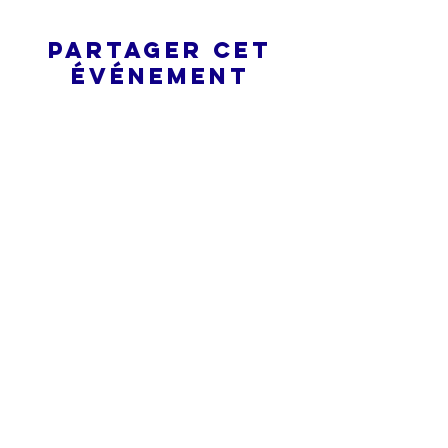
Partager cet
événement
L’ÉGLISE EN LIGNE?
Politique de confidentialité -
Conditions générales
Do Not Sell My Personal Information