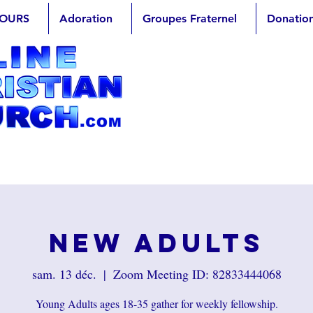
OURS
Adoration
Groupes Fraternel
Donatio
New Adults
sam. 13 déc.
  |  
Zoom Meeting ID: 82833444068
Young Adults ages 18-35 gather for weekly fellowship.