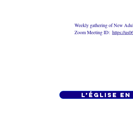
Weekly gathering of New Adults
Zoom Meeting ID:  
https://us
L’ÉGLISE EN
Politique de confidential
générales