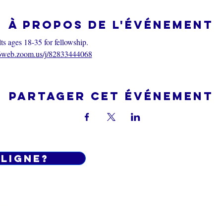
À propos de l'événement
 ages 18-35 for fellowship.
06web.zoom.us/j/82833444068
Partager cet événement
 LIGNE?
Do Not Sell My Personal Informatio
ité - Conditions