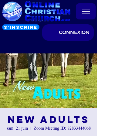
S’INSCRIRE
CONNEXION
New Adults
sam. 21 juin
  |  
Zoom Meeting ID: 82833444068