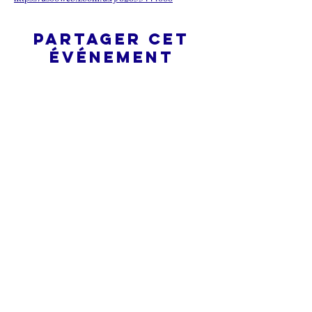
Partager cet
événement
L’ÉGLISE EN LIGNE?
Politique de confidentialité -
Conditions générales
Do Not Sell My Personal Information