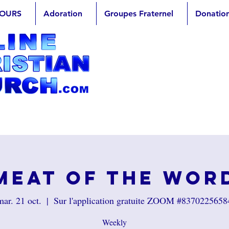
OURS
Adoration
Groupes Fraternel
Donatio
Meat of the Wor
mar. 21 oct.
  |  
Sur l'application gratuite ZOOM #8370225658
Weekly