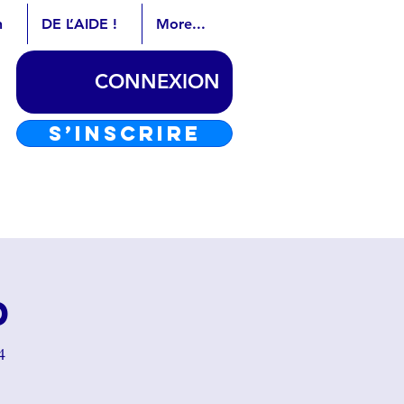
n
DE L’AIDE !
More...
CONNEXION
S’INSCRIRE
d
4