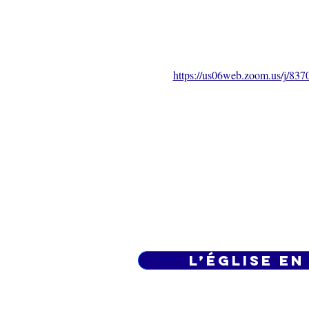
https://us06web.zoom.us/j/8
37
L’ÉGLISE EN