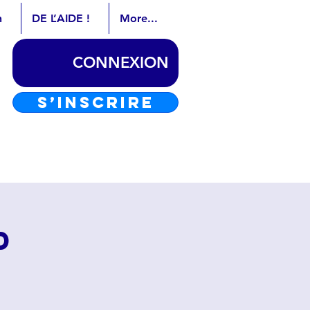
n
DE L’AIDE !
More...
CONNEXION
S’INSCRIRE
d