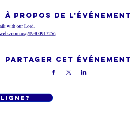
À propos de l'événement
alk with our Lord.
06web.zoom.us/j/89300917256
Partager cet événement
 LIGNE?
Do Not Sell My Personal Informatio
ité - Conditions