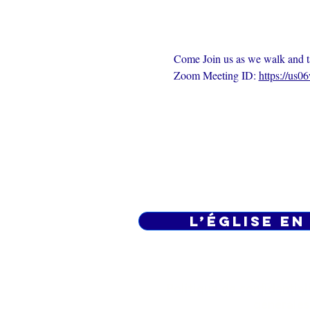
Come Join us as we walk and t
Zoom Meeting ID: 
https://us
L’ÉGLISE EN
Politique de confidential
générales