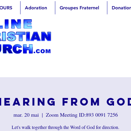
OURS
Adoration
Groupes Fraternel
Donatio
Hearing from Go
mar. 20 mai
  |  
Zoom Meeting ID:893 0091 7256
Let's walk together through the Word of God for direction.