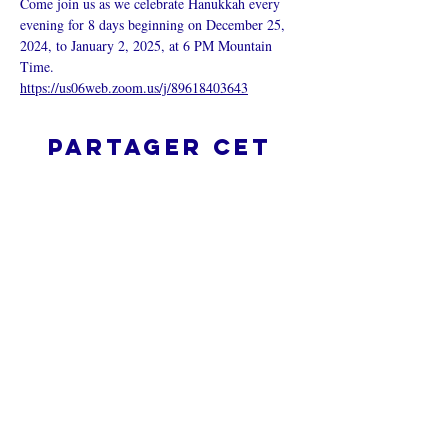
Come join us as we celebrate Hanukkah every 
evening for 8 days beginning on December 25, 
2024, to January 2, 2025, at 6 PM Mountain 
Time.
https://us06web.zoom.us/j/89618403643
Partager cet
événement
L’ÉGLISE EN LIGNE?
Politique de confidentialité -
Conditions générales