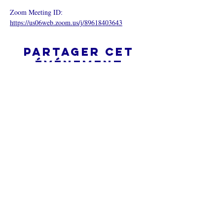
Zoom Meeting ID: 
https://us06web.zoom.us/j/89618403643
Partager cet
événement
L’ÉGLISE EN LIGNE?
Politique de confidentialité -
Conditions générales
Do Not Sell My Personal Information