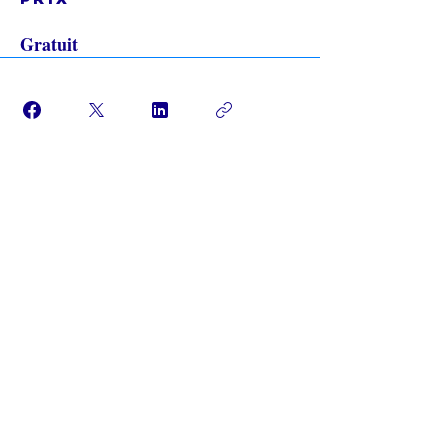
Gratuit
Rejoindre
L’ÉGLISE EN LIGNE?
Politique de confidentialité -
Conditions générales