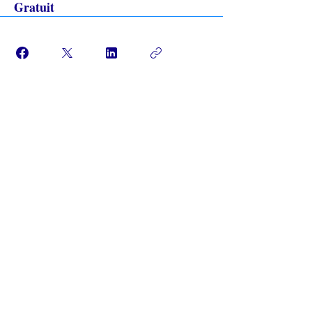
Gratuit
Rejoindre
L’ÉGLISE EN LIGNE?
Politique de confidentialité -
Conditions générales