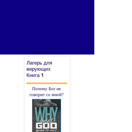
что вы получаете от этого служения,
БЕСПЛАТНО. Вы сами решаете, чего
стоит то, что вы получаете, и отдаете то,
что Святой Дух побуждает вас отдать.
Нажмите на книги, чтобы увидеть
больше!
Лагерь для
верующих
Книга 1
Почему Бог не
говорит со мной?