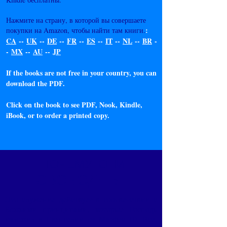
Нажмите на страну, в которой вы совершаете
:
покупки на Amazon, чтобы найти там книги.
CA
--
UK
--
DE
--
FR
--
ES
--
IT
--
NL
--
BR
-
-
MX
--
AU
--
JP
If the books are not free in your country, you can
download the PDF.
Click on the book to see PDF, Nook, Kindle,
iBook, or to order a printed copy.
ПОЧЕМУ ОНИ
СВОБОДНЫ
Это служение действует в соответствии с
Божьими принципами, которые Господь
изложил в Евангелии от Матфея 10. Все,