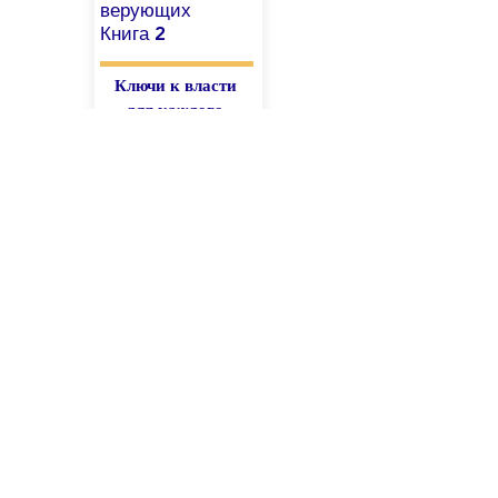
верующих
Книга 2
Ключи к власти
для каждого
верующего
Лагерь для
верующих
Книга 4