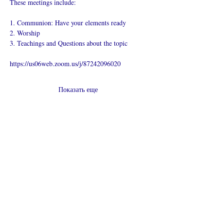
These meetings include:
1. Communion: Have your elements ready
2. Worship
3. Teachings and Questions about the topic
https://us06web.zoom.us/j/87242096020
Показать еще
Поделиться
Что такое онлайн-церковь
Политика конфиденциальности -
Условия и положения